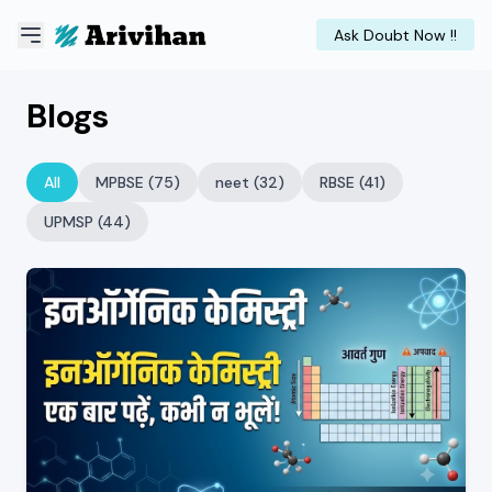
Ask Doubt Now !!
Blogs
All
MPBSE (75)
neet (32)
RBSE (41)
UPMSP (44)